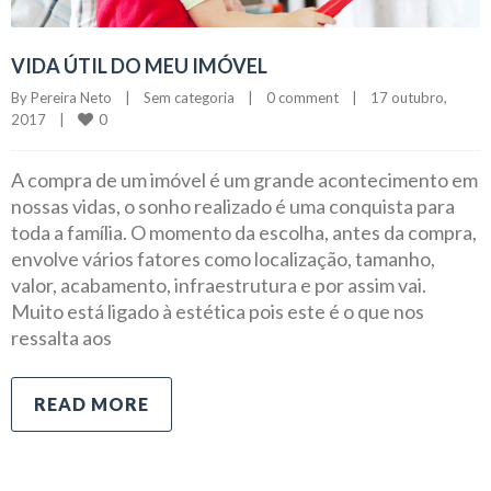
VIDA ÚTIL DO MEU IMÓVEL
By 
Pereira Neto
|
Sem categoria
|
0 comment
|
17 outubro, 
0
2017    
|
A compra de um imóvel é um grande acontecimento em
nossas vidas, o sonho realizado é uma conquista para
toda a família. O momento da escolha, antes da compra,
envolve vários fatores como localização, tamanho,
valor, acabamento, infraestrutura e por assim vai.
Muito está ligado à estética pois este é o que nos
ressalta aos
READ MORE